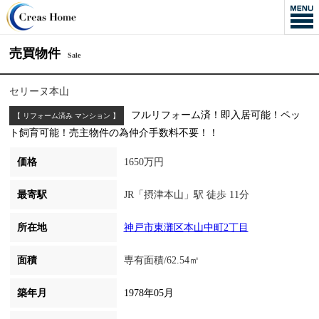
売買物件
Sale
セリーヌ本山
フルリフォーム済！即入居可能！ペッ
【 リフォーム済み マンション 】
ト飼育可能！売主物件の為仲介手数料不要！！
価格
1650万円
最寄駅
JR「摂津本山」駅 徒歩 11分
所在地
神戸市東灘区本山中町2丁目
面積
専有面積/62.54㎡
築年月
1978年05月