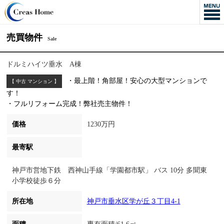
売買物件
Sale
ドルミハイツ垂水 A棟
・最上階！角部屋！安心の大型マンションで
【 中古 マンション 】
す！
・フルリフォーム完成！弊社売主物件！
価格
1230万円
最寄駅
神戸市営地下鉄 西神山手線「学園都市駅」 バス 10分 多聞東
小学校徒歩６分
所在地
神戸市垂水区学が丘３丁目4-1