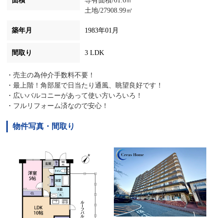
面積
専有面積/61.6㎡
土地/27908.99㎡
築年月
1983年01月
間取り
3 LDK
・売主の為仲介手数料不要！
・最上階！角部屋で日当たり通風、眺望良好です！
・広いバルコニーがあって使い方いろいろ！
・フルリフォーム済なので安心！
物件写真・間取り