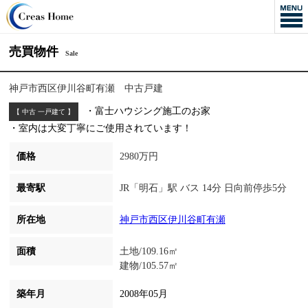
売買物件
Sale
神戸市西区伊川谷町有瀬 中古戸建
・富士ハウジング施工のお家
【 中古 一戸建て 】
・室内は大変丁寧にご使用されています！
価格
2980万円
最寄駅
JR「明石」駅 バス 14分 日向前停歩5分
所在地
神戸市西区伊川谷町有瀬
面積
土地/109.16㎡
建物/105.57㎡
築年月
2008年05月