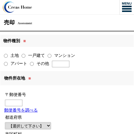
売却
Assessment
物件種別
※
土地
一戸建て
マンション
アパート
その他
物件所在地
※
〒郵便番号
郵便番号を調べる
都道府県